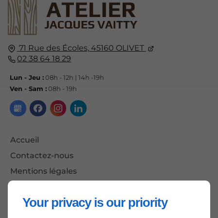
71 Rue des Écoles,
45160
OLIVET
02 38 64 18 29
Lun - Jeu :
08h - 12h | 14h -19h
Ven - Sam :
08h - 19h
Accueil
Contactez-nous
Mentions légales
Plan du site
Your privacy is our priority